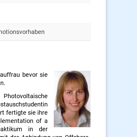
otionsvorhaben
auffrau bevor sie
n.
 Photovoltaische
stauschstudentin
fertigte sie ihre
plementation of a
raktikum in der