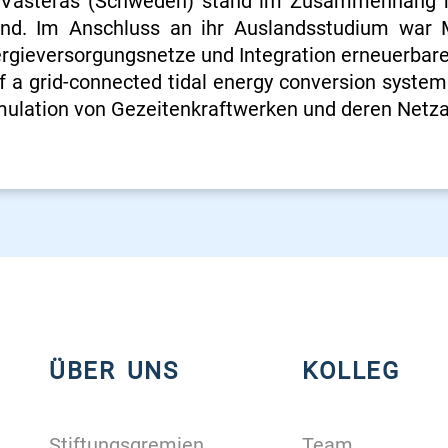
n Västerås (Schweden) stand im Zusammenhang m
and. Im Anschluss an ihr Auslandsstudium war 
rgieversorgungsnetze und Integration erneuerbarer 
of a grid-connected tidal energy conversion system
imulation von Gezeitenkraftwerken und deren Netz
ÜBER UNS
KOLLEG
Stiftungsgremien
Team