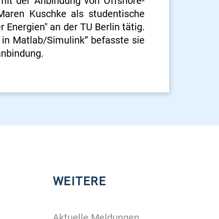
it der Anbindung von Offshore-
Maren Kuschke als studentische
Energien" an der TU Berlin tätig.
 in Matlab/Simulink” befasste sie
anbindung.
WEITERE
Aktuelle Meldungen