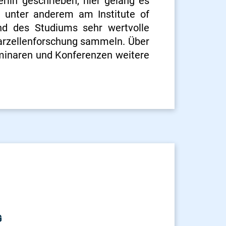
rlin geschrieben, hier gelang es
a, unter anderem am Institute of
nd des Studiums sehr wertvolle
larzellenforschung sammeln. Über
minaren und Konferenzen weitere
G