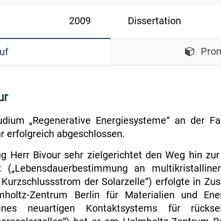
2009
Dissertation
Prom
uf
ur
udium „Regenerative Energiesysteme“ an der Fa
hr erfolgreich abgeschlossen.
 Herr Bivour sehr zielgerichtet den Weg hin zur 
t („Lebensdauerbestimmung an multikristallinen
Kurzschlussstrom der Solarzelle“) erfolgte in Z
oltz-Zentrum Berlin für Materialien und Ene
eines neuartigen Kontaktsystems für rücksei