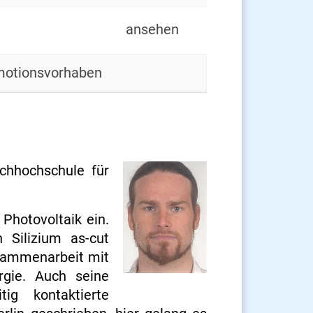
ansehen
otionsvorhaben
chhochschule für
Photovoltaik ein.
 Silizium as-cut
usammenarbeit mit
rgie. Auch seine
tig kontaktierte